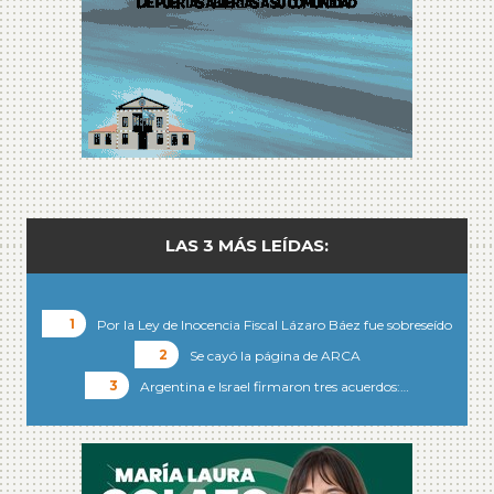
LAS 3 MÁS LEÍDAS:
Por la Ley de Inocencia Fiscal Lázaro Báez fue sobreseído
Se cayó la página de ARCA
Argentina e Israel firmaron tres acuerdos:…