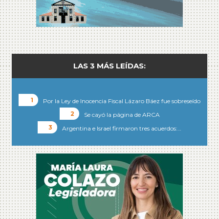
LAS 3 MÁS LEÍDAS:
Por la Ley de Inocencia Fiscal Lázaro Báez fue sobreseído
Se cayó la página de ARCA
Argentina e Israel firmaron tres acuerdos:…