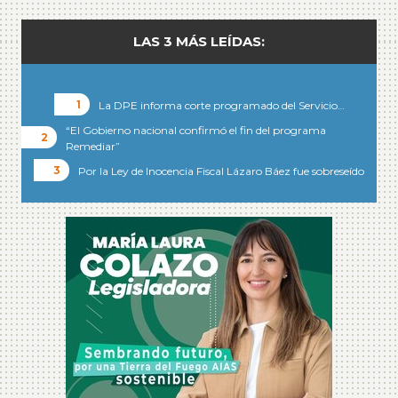
LAS 3 MÁS LEÍDAS:
La DPE informa corte programado del Servicio…
“El Gobierno nacional confirmó el fin del programa
Remediar”
Por la Ley de Inocencia Fiscal Lázaro Báez fue sobreseído