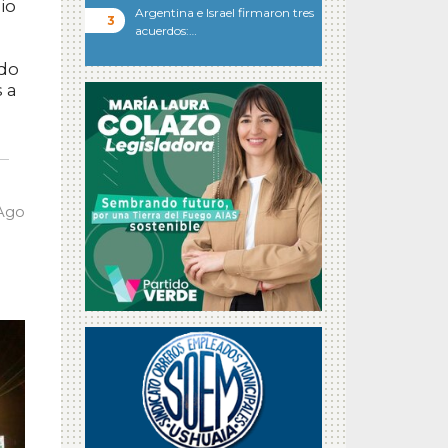
io
Argentina e Israel firmaron tres
acuerdos:…
ndo
 a
 Ago