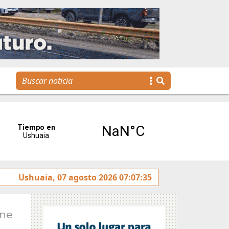
rotulado sobre la avenida Héroes de Malvinas
Ushuaia, 07 agosto 2026 07:07:35
Gobier
Ene