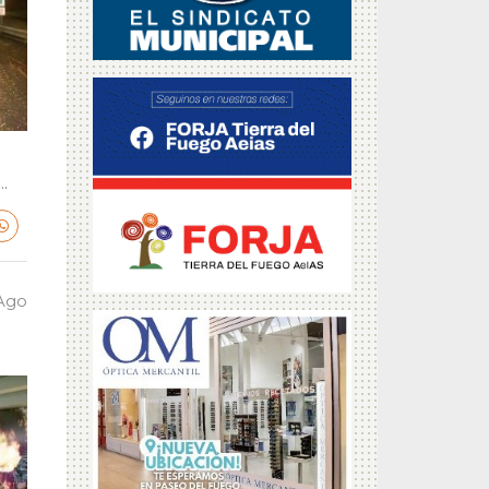
.
 Ago
a