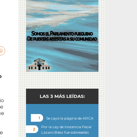
o
LAS 3 MÁS LEÍDAS:
io
de
ue
Se cayó la página de ARCA
Por la Ley de Inocencia Fiscal
de
Lázaro Báez fue sobreseído