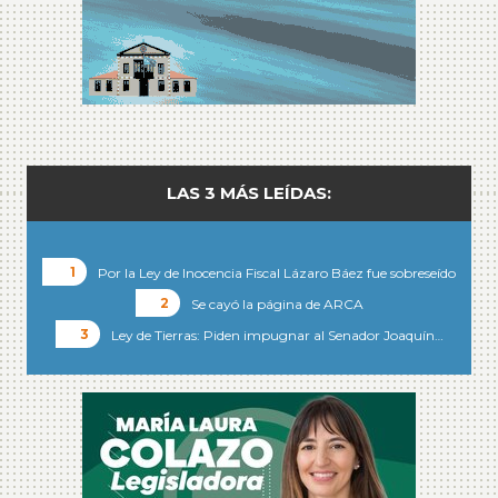
LAS 3 MÁS LEÍDAS:
Por la Ley de Inocencia Fiscal Lázaro Báez fue sobreseído
Se cayó la página de ARCA
Ley de Tierras: Piden impugnar al Senador Joaquín…