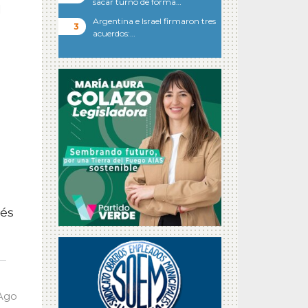
sacar turno de forma…
l
Argentina e Israel firmaron tres
acuerdos:…
ués
a
Ago