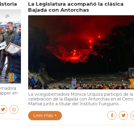
istoria
La Legislatura acompañó la clásica
Bajada con Antorchas
ernadora
Tapper en
La vicegobernadora Mónica Urquiza participó de la
.
celebración de la Bajada con Antorchas en el Cerro
Martial junto a titular del Instituto Fueguino...
Leer más +