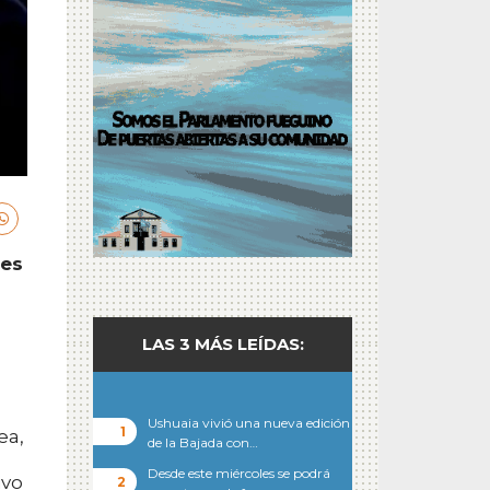
tes
LAS 3 MÁS LEÍDAS:
Ushuaia vivió una nueva edición
ea,
de la Bajada con…
a
Desde este miércoles se podrá
ivo