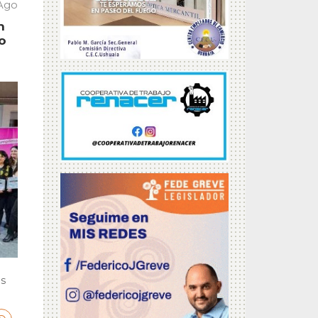
Ago
n
o
os