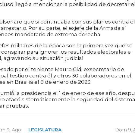
ncluso llegó a mencionar la posibilidad de decretar e
Bolsonaro que si continuaba con sus planes contra el
restarlo. Por su parte, el exjefe de la Armada sí
tonces mandatario de extrema derecha.
fes militares de la época son la primera vez que se
onspirar para ignorar los resultados electorales e
 agravando su situación judicial.
sado por el teniente Mauro Cid, exsecretario de
pal testigo contra él y otros 30 colaboradores en el
nes en Brasilia el 8 de enero de 2023.
asumió la presidencia el 1 de enero de ese año, desp
o atacó sistemáticamente la seguridad del sistem
tar pruebas.
m 9. Ago
LEGISLATURA
Dom 9. 