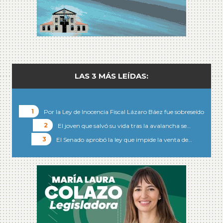
LAS 3 MÁS LEÍDAS:
Por la Ley de Inocencia Fiscal Lázaro Báez fue sobreseído
El joven que salvó su vida tras la avalancha se…
El Senado aprobó la ley que impide la venta de…