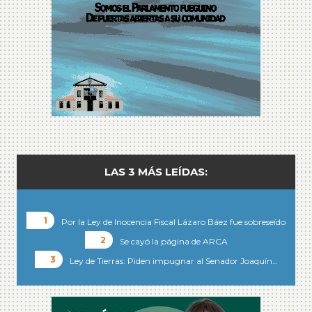
LAS 3 MÁS LEÍDAS:
Por la Ley de Inocencia Fiscal Lázaro Báez fue sobreseído
Se cayó la página de ARCA
Ley de Tierras: Piden impugnar al Senador Joaquín…