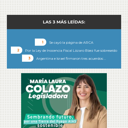
LAS 3 MÁS LEÍDAS:
Se cayó la página de ARCA
Por la Ley de Inocencia Fiscal Lázaro Báez fue sobreseído
Argentina e Israel firmaron tres acuerdos:…