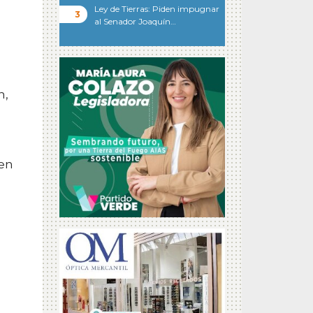
Ley de Tierras: Piden impugnar
al Senador Joaquín…
n,
 en