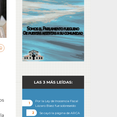
LAS 3 MÁS LEÍDAS:
os
Por la Ley de Inocencia Fiscal
Lázaro Báez fue sobreseído
Se cayó la página de ARCA
la