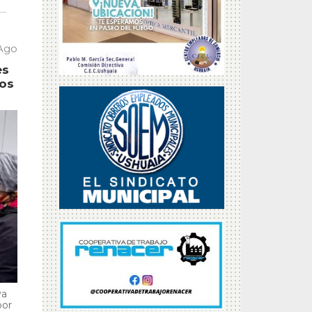
 Ago
es
tos
va
por