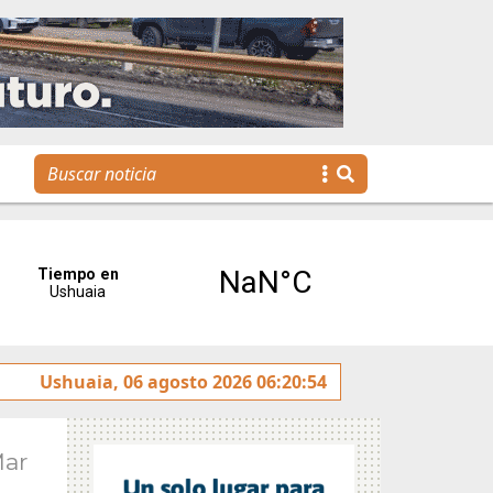
roductivos en Río Grande
Ushuaia, 06 agosto 2026 06:20:54
El Municipio fortalece los 
Mar