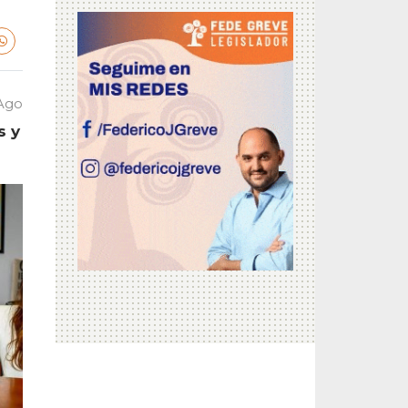
 Ago
s y