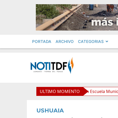
PORTADA
ARCHIVO
CATEGORIAS
ia a la 5.ª Sesión Ordinaria
ULTIMO MOMENTO
La Escuela Municipal de
USHUAIA