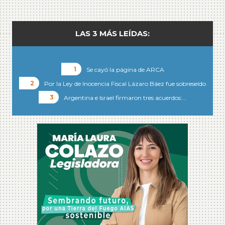
LAS 3 MÁS LEÍDAS:
Se cayó la página de ARCA
Por la Ley de Inocencia Fiscal Lázaro Báez fue sobreseído
Argentina e Israel firmaron tres acuerdos:…