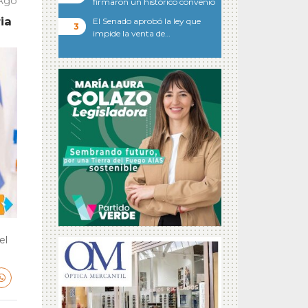
 Ago
firmaron un histórico convenio
ia
El Senado aprobó la ley que
impide la venta de…
el