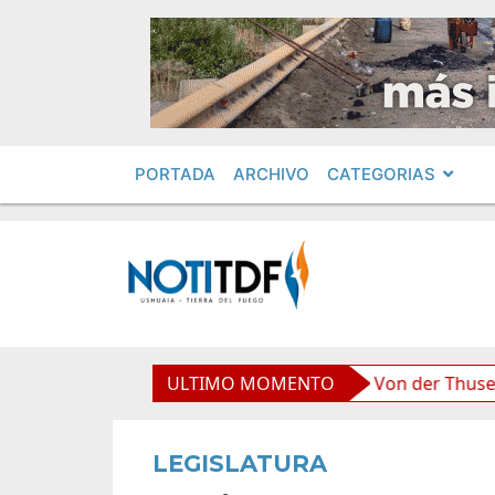
PORTADA
ARCHIVO
CATEGORIAS
 boliviana”, afirmó Becerra
ULTIMO MOMENTO
Von der Thusen anunció 
LEGISLATURA