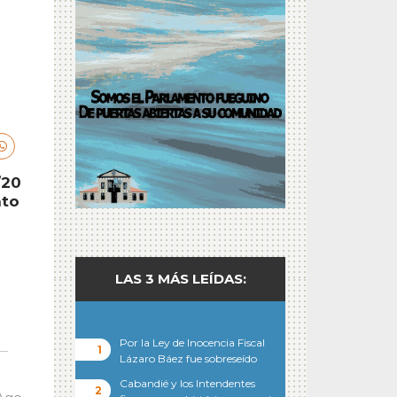
/20
nto
LAS 3 MÁS LEÍDAS:
o
Por la Ley de Inocencia Fiscal
Lázaro Báez fue sobreseído
Cabandié y los Intendentes