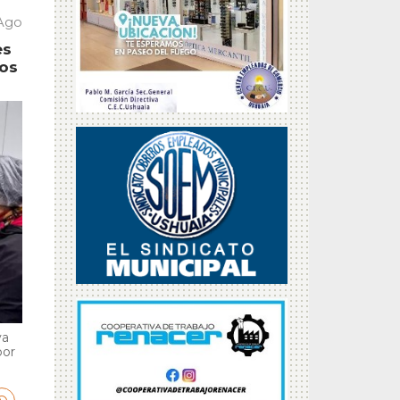
 Ago
es
tos
va
por