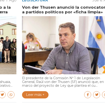
Vie 7. Ago
LEGISLATURA
Jue 6.
 a la
Von der Thusen anunció la convocator
erra
a partidos políticos por «ficha limpia»
El presidente de la Comisión Nº 1 de Legislación
shuaia,
General, Raúl von der Thusen (SF) anunció que, en 
ativo...
marco del proyecto de Ley que plantea el cu...
Leer más +