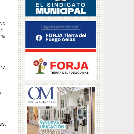
os
el
ra
una
u
es,