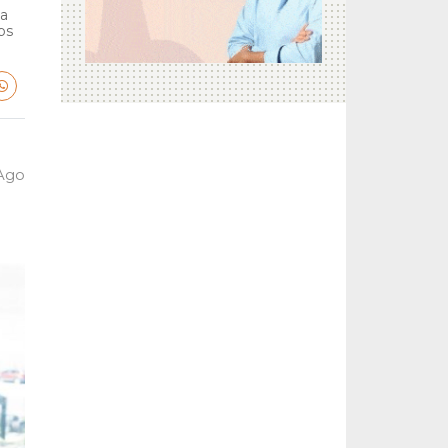
ga
bs
 Ago