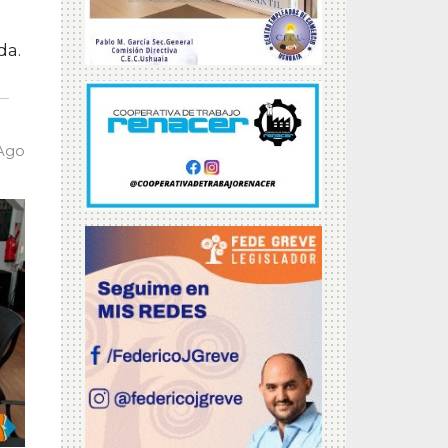
da.
 Ago