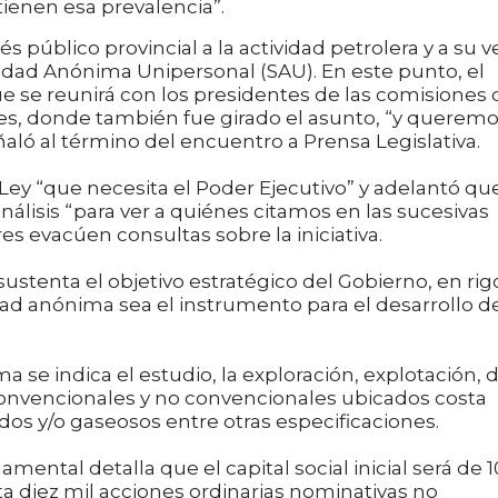
ienen esa prevalencia”.
és público provincial a la actividad petrolera y a su v
iedad Anónima Unipersonal (SAU). En este punto, el
e se reunirá con los presidentes de las comisiones 
es, donde también fue girado el asunto, “y querem
eñaló al término del encuentro a Prensa Legislativa.
 Ley “que necesita el Poder Ejecutivo” y adelantó qu
análisis “para ver a quiénes citamos en las sucesivas
s evacúen consultas sobre la iniciativa.
ustenta el objetivo estratégico del Gobierno, en rigo
dad anónima sea el instrumento para el desarrollo d
a se indica el estudio, la exploración, explotación, 
convencionales y no convencionales ubicados costa
uidos y/o gaseosos entre otras especificaciones.
namental detalla que el capital social inicial será de 1
a diez mil acciones ordinarias nominativas no