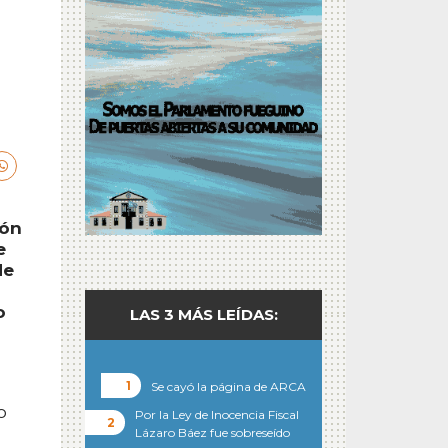
ión
e
de
o
LAS 3 MÁS LEÍDAS:
Se cayó la página de ARCA
o
Por la Ley de Inocencia Fiscal
Lázaro Báez fue sobreseído