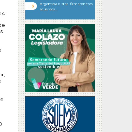
Argentina e Israel firmaron tres
acuerdos:…
ez,
de
os
e
r,
e
de
0