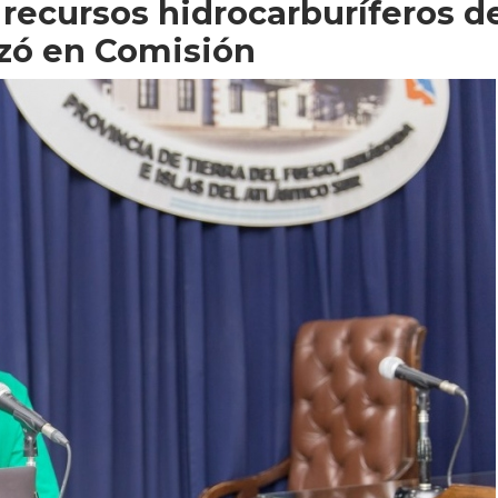
s recursos hidrocarburíferos d
izó en Comisión