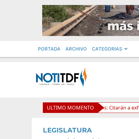
PORTADA
ARCHIVO
CATEGORIAS
la Propiedad Privada
ULTIMO MOMENTO
Leolabs: Citarán a exfuncionario
LEGISLATURA