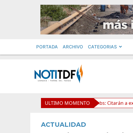
PORTADA
ARCHIVO
CATEGORIAS
de la Propiedad Privada
ULTIMO MOMENTO
Leolabs: Citarán a exfunciona
ACTUALIDAD