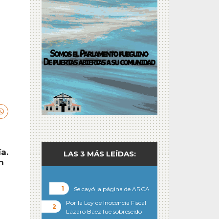
a.
LAS 3 MÁS LEÍDAS:
n
Se cayó la página de ARCA
o
Por la Ley de Inocencia Fiscal
Lázaro Báez fue sobreseído