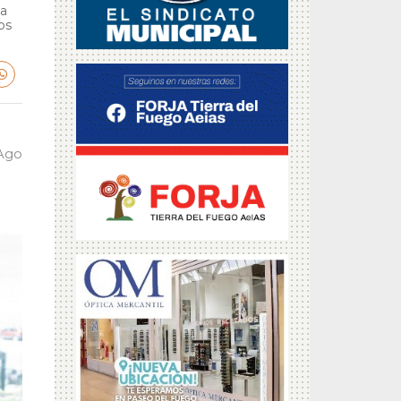
ga
bs
 Ago