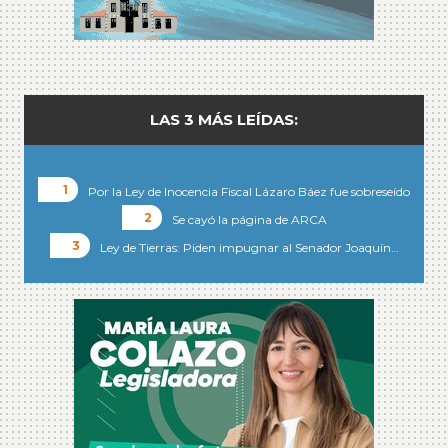
LAS 3 MÁS LEÍDAS:
Por la Ley de Inocencia Fiscal Lázaro Báez fue sobreseído
Se cayó la página de ARCA
Ley de Tierras: Piden impugnar al Senador Joaquín…