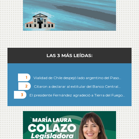
LAS 3 MÁS LEÍDAS:
Vialidad de Chile despejó lado argentino del Paso…
Citaron a declarar al extitular del Banco Central…
El presidente Fernández agradeció a Tierra del Fuego…