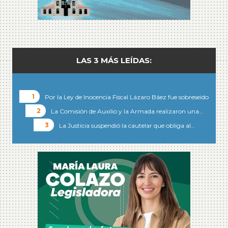
LAS 3 MÁS LEÍDAS:
Por la Ley de Inocencia Fiscal Lázaro Báez fue sobreseído
La Comisión de Auxilio y la Armada realizaron una…
La Justicia suspendió la cautelar que obliga al…