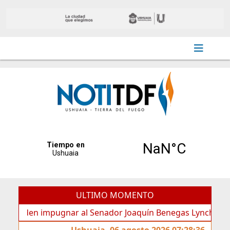
ULTIMO MOMENTO
den impugnar al Senador Joaquín Benegas Lynch por “conflict
Ushuaia, 06 agosto 2026 07:28:36