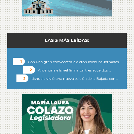
LAS 3 MÁS LEÍDAS:
Con una gran convocatoria dieron inicio las Jornadas…
Argentina e Israel firmaron tres acuerdos:…
Ushuaia vivió una nueva edición de la Bajada con…