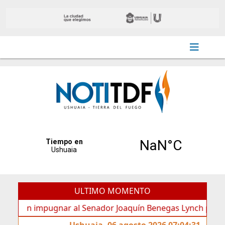
ULTIMO MOMENTO
n impugnar al Senador Joaquín Benegas Lynch por “conflicto 
Ushuaia, 06 agosto 2026 07:04:31