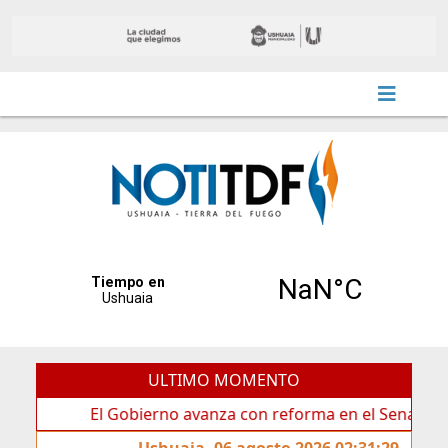
ULTIMO MOMENTO
El Gobierno avanza con reforma en el Senado
Id
Ushuaia, 06 agosto 2026 02:31:29