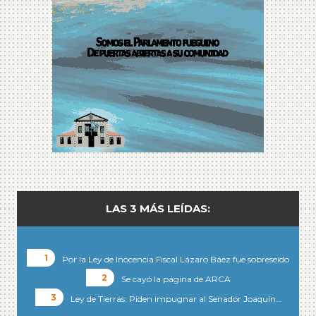
LAS 3 MÁS LEÍDAS:
Por la Ley de Inocencia Fiscal Lázaro Báez fue sobreseído
Se cayó la página de ARCA
Ley de Tierras: Piden impugnar al Senador Joaquín…