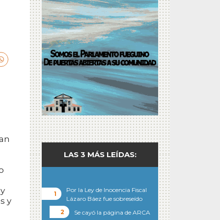
dan
LAS 3 MÁS LEÍDAS:
o
 y
Por la Ley de Inocencia Fiscal
Lázaro Báez fue sobreseído
s y
Se cayó la página de ARCA