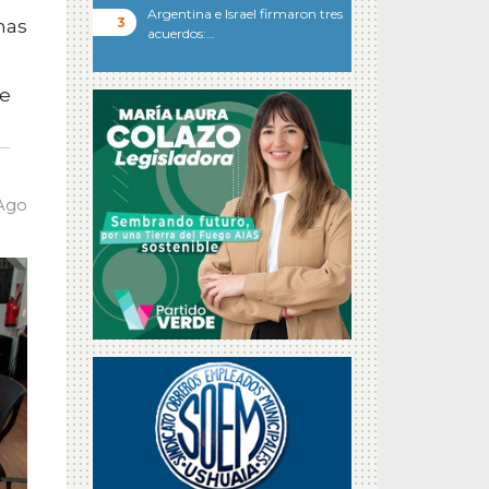
Argentina e Israel firmaron tres
nas
acuerdos:…
re
 Ago