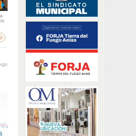
ga
bs
 Ago