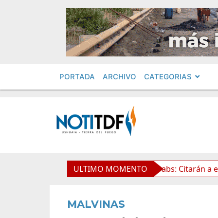
PORTADA
ARCHIVO
CATEGORIAS
de la Propiedad Privada
ULTIMO MOMENTO
Leolabs: Citarán a exfunciona
MALVINAS