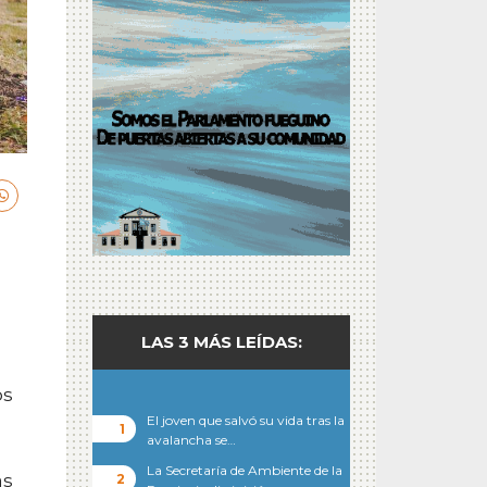
LAS 3 MÁS LEÍDAS:
os
El joven que salvó su vida tras la
avalancha se…
La Secretaría de Ambiente de la
as