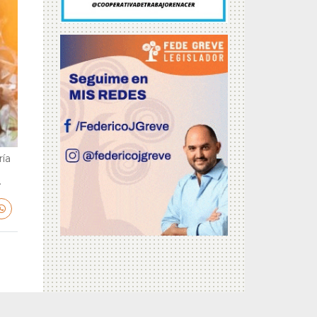
ría
.