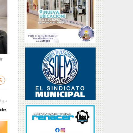
or
 Ago
 de