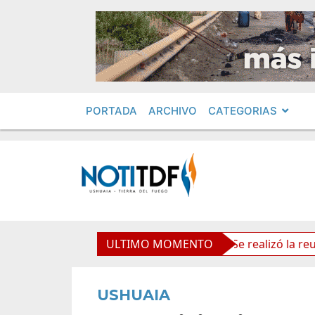
PORTADA
ARCHIVO
CATEGORIAS
olíticos por «ficha limpia»
ULTIMO MOMENTO
Se realizó la reunión de L
USHUAIA