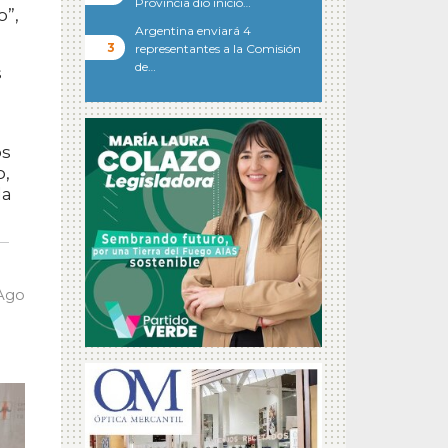
Provincia dio inició…
o”,
Argentina enviará 4
representantes a la Comisión
de…
s
os
o,
da
 Ago