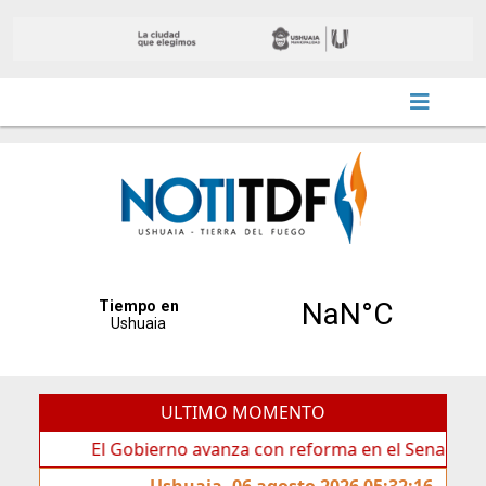
ULTIMO MOMENTO
El Gobierno avanza con reforma en el Senado
Ide
Ushuaia, 06 agosto 2026 05:32:16