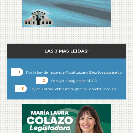
LAS 3 MÁS LEÍDAS:
Por la Ley de Inocencia Fiscal Lázaro Báez fue sobreseído
Se cayó la página de ARCA
Ley de Tierras: Piden impugnar al Senador Joaquín…