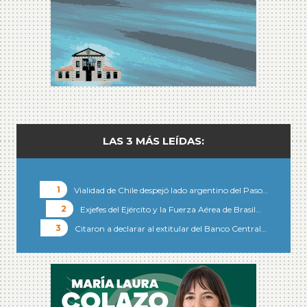
LAS 3 MÁS LEÍDAS:
Vialidad de Chile despejó lado argentino del Paso…
Exjefes del Ejército y la Fuerza Aérea de Brasil…
Citaron a declarar al extitular del Banco Central…