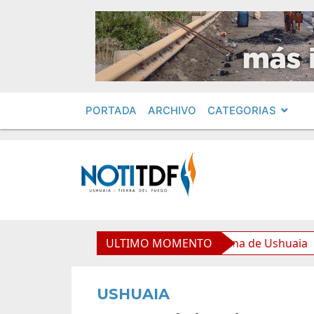
PORTADA
ARCHIVO
CATEGORIAS
de equipamiento para la Nueva Usina de Ushuaia
ULTIMO MOMENTO
El 
USHUAIA