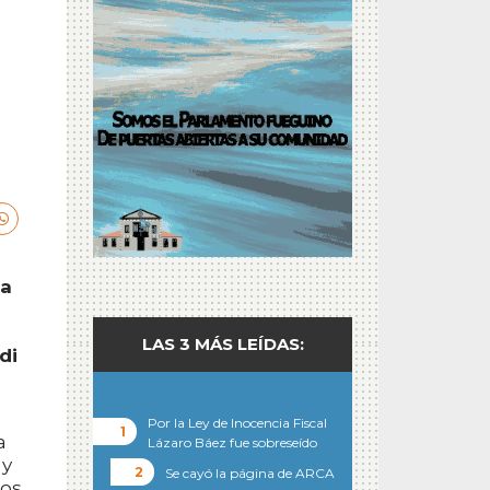
la
LAS 3 MÁS LEÍDAS:
di
Por la Ley de Inocencia Fiscal
a
Lázaro Báez fue sobreseído
 y
Se cayó la página de ARCA
los