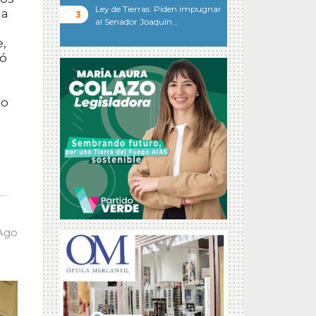
Ley de Tierras: Piden impugnar
 a
al Senador Joaquín…
e,
có
do
 Ago