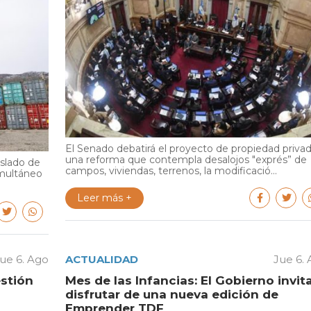
El Senado debatirá el proyecto de propiedad privad
una reforma que contempla desalojos "exprés” de
aslado de
campos, viviendas, terrenos, la modificació...
multáneo
Leer más +
ue 6. Ago
ACTUALIDAD
Jue 6.
estión
Mes de las Infancias: El Gobierno invit
disfrutar de una nueva edición de
Emprender TDF