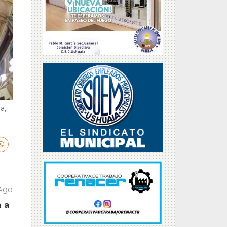
a,
 Ago
a a