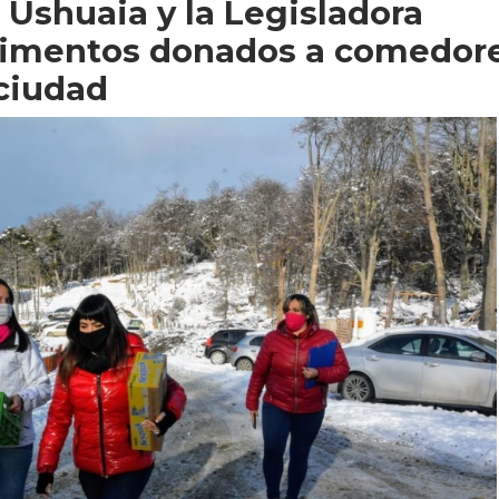
 Ushuaia y la Legisladora
limentos donados a comedor
ciudad