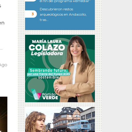
el fin del programa Remediar”
s
Descubrieron restos
arqueológicos en Andacollo,
tras…
en
 Ago