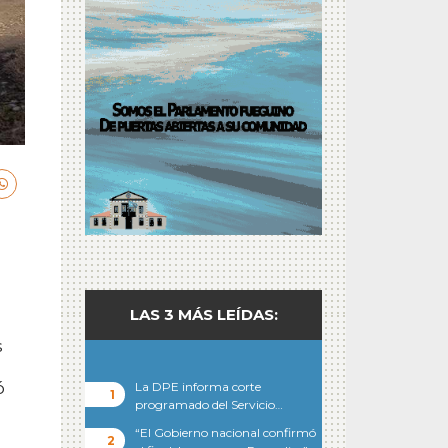
LAS 3 MÁS LEÍDAS:
s
ó
La DPE informa corte
programado del Servicio…
“El Gobierno nacional confirmó