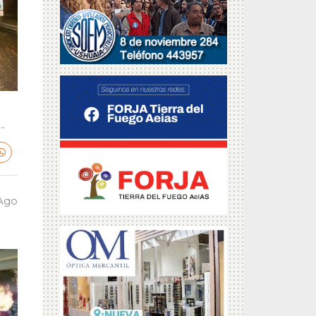
.
 Ago
a