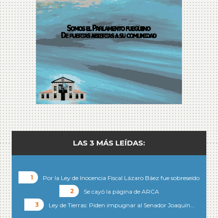
LAS 3 MÁS LEÍDAS:
Por la Ley de Inocencia Fiscal Lázaro Báez fue sobreseído
Se cayó la página de ARCA
Ley de Tierras: Piden impugnar al Senador Joaquín…