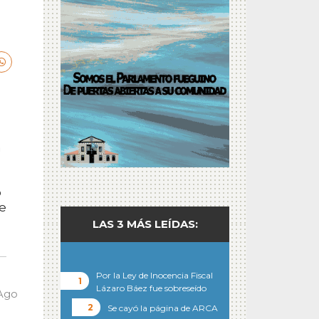
n
o
se
LAS 3 MÁS LEÍDAS:
Por la Ley de Inocencia Fiscal
Lázaro Báez fue sobreseído
 Ago
Se cayó la página de ARCA