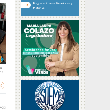
Pago de Planes, Pensiones y
Haberes
ga
bs
 Ago