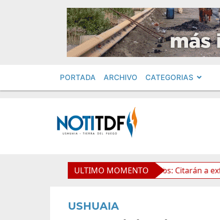
PORTADA
ARCHIVO
CATEGORIAS
e la Propiedad Privada
ULTIMO MOMENTO
Leolabs: Citarán a exfuncionar
USHUAIA