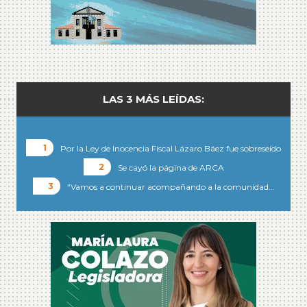
LAS 3 MÁS LEÍDAS:
Por la Ley de Inocencia Fiscal Lázaro Báez fue sobreseído
Se cayó la página de ARCA
“Vamos a continuar acompañando a la comunidad…