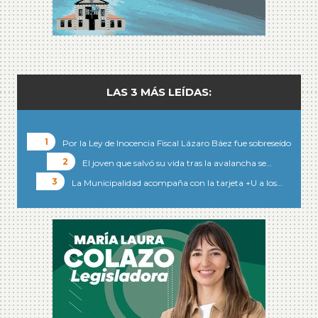
LAS 3 MÁS LEÍDAS:
Por la Ley de Inocencia Fiscal Lázaro Báez fue sobreseído
El joven que salvó su vida tras la avalancha se…
La Municipalidad acompaña con la tarjeta +U a los…