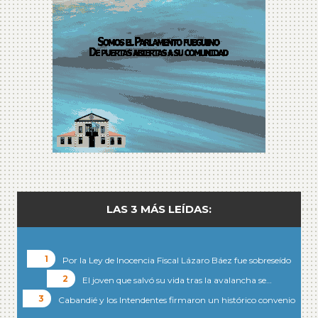
LAS 3 MÁS LEÍDAS:
Por la Ley de Inocencia Fiscal Lázaro Báez fue sobreseído
El joven que salvó su vida tras la avalancha se…
Cabandié y los Intendentes firmaron un histórico convenio