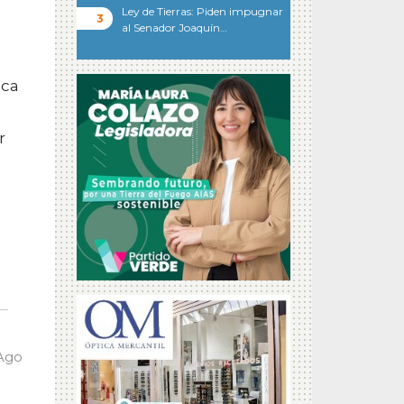
Ley de Tierras: Piden impugnar
al Senador Joaquín…
s
zca
r
 Ago