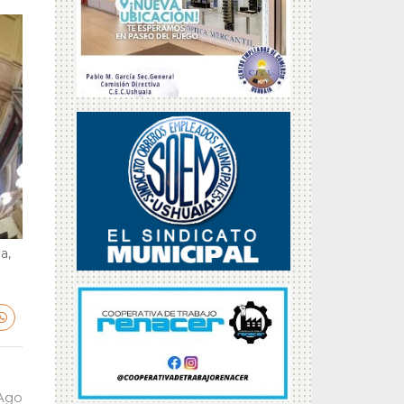
a,
 Ago