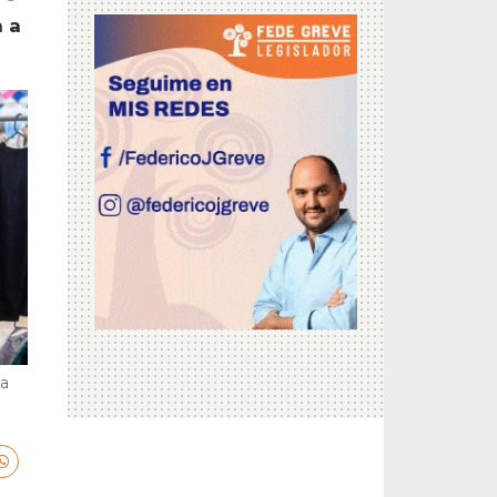
a a
la