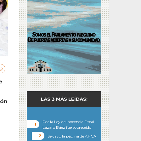
e
LAS 3 MÁS LEÍDAS:
ión
Por la Ley de Inocencia Fiscal
Lázaro Báez fue sobreseído
Se cayó la página de ARCA