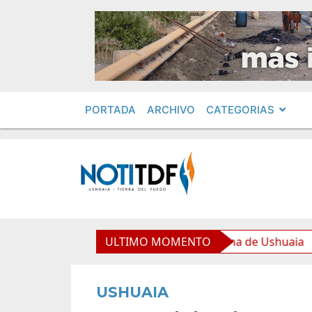
PORTADA
ARCHIVO
CATEGORIAS
e equipamiento para la Nueva Usina de Ushuaia
ULTIMO MOMENTO
El G
USHUAIA