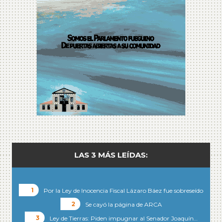
LAS 3 MÁS LEÍDAS:
Por la Ley de Inocencia Fiscal Lázaro Báez fue sobreseído
Se cayó la página de ARCA
Ley de Tierras: Piden impugnar al Senador Joaquín…