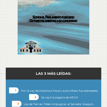
LAS 3 MÁS LEÍDAS:
Por la Ley de Inocencia Fiscal Lázaro Báez fue sobreseído
Se cayó la página de ARCA
Ley de Tierras: Piden impugnar al Senador Joaquín…