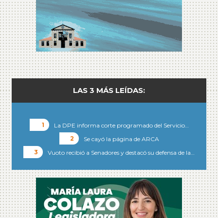
LAS 3 MÁS LEÍDAS:
La DPE informa corte programado del Servicio…
Se cayó la página de ARCA
Vuoto recibió a Senadores y destacó su defensa de la…