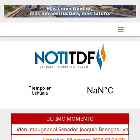
ULTIMO MOMENTO
Piden impugnar al Senador Joaquín Benegas Lynch por “confli
Ushuaia, 06 agosto 2026 07:31:39