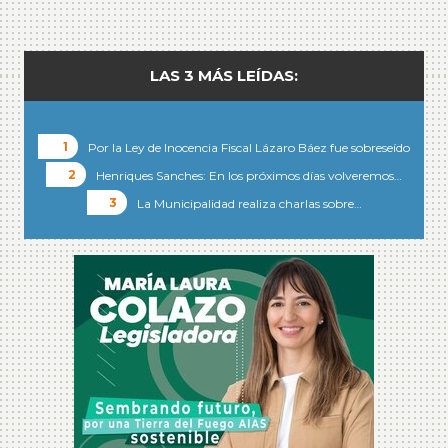
LAS 3 MÁS LEÍDAS:
Por la Ley de Inocencia Fiscal Lázaro Báez fue sobreseído
Henriques Sanches: En los próximos días volveremos…
La Municipalidad realiza charlas sobre…