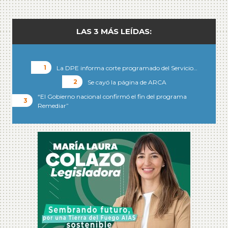
LAS 3 MÁS LEÍDAS:
La DPE informa corte programado del Servicio…
Se cayó la página de ARCA
“El Gobierno nacional confirmó el fin del programa
Remediar”