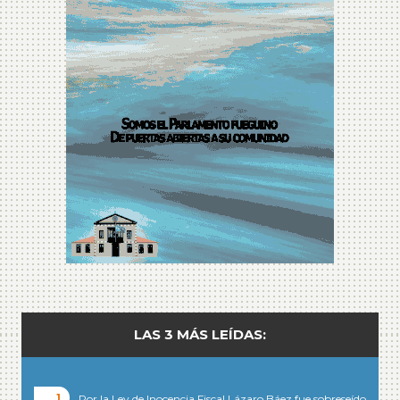
LAS 3 MÁS LEÍDAS:
Por la Ley de Inocencia Fiscal Lázaro Báez fue sobreseído