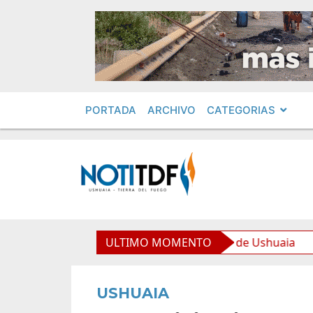
PORTADA
ARCHIVO
CATEGORIAS
 equipamiento para la Nueva Usina de Ushuaia
ULTIMO MOMENTO
El Gob
USHUAIA