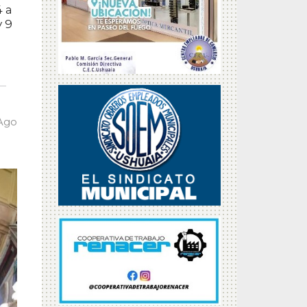
4 a
y 9
 Ago