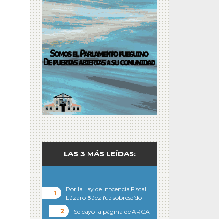
LAS 3 MÁS LEÍDAS:
Por la Ley de Inocencia Fiscal
Lázaro Báez fue sobreseído
Se cayó la página de ARCA