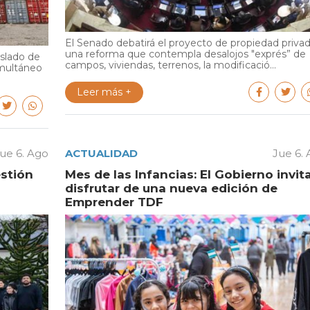
El Senado debatirá el proyecto de propiedad privad
una reforma que contempla desalojos "exprés” de
aslado de
campos, viviendas, terrenos, la modificació...
multáneo
Leer más +
ue 6. Ago
ACTUALIDAD
Jue 6.
estión
Mes de las Infancias: El Gobierno invit
disfrutar de una nueva edición de
Emprender TDF