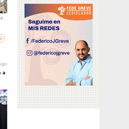
a,
 Ago
a a