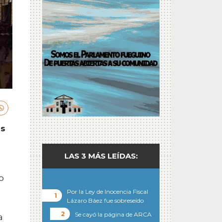
as
LAS 3 MÁS LEÍDAS:
o
Por la Ley de Inocencia Fiscal
Lázaro Báez fue sobreseído
Se cayó la página de ARCA
a