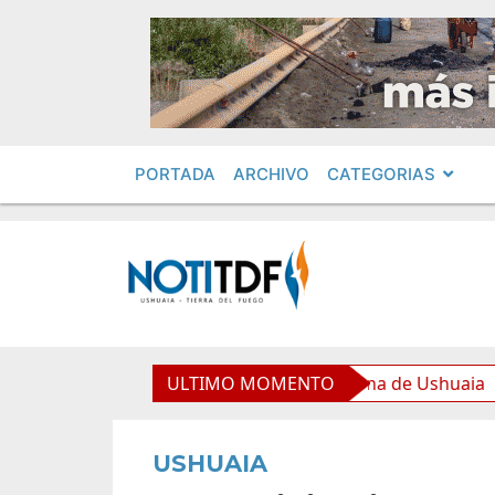
PORTADA
ARCHIVO
CATEGORIAS
de equipamiento para la Nueva Usina de Ushuaia
ULTIMO MOMENTO
El 
USHUAIA