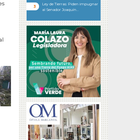
es
Ley de Tierras: Piden impugnar
al Senador Joaquín…
al