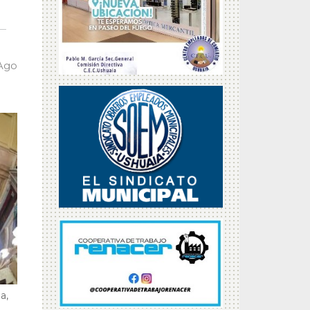
 Ago
a,