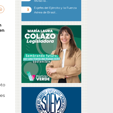
revisó la…
Exjefes del Ejército y la Fuerza
Aérea de Brasil…
n
 en
oto
des