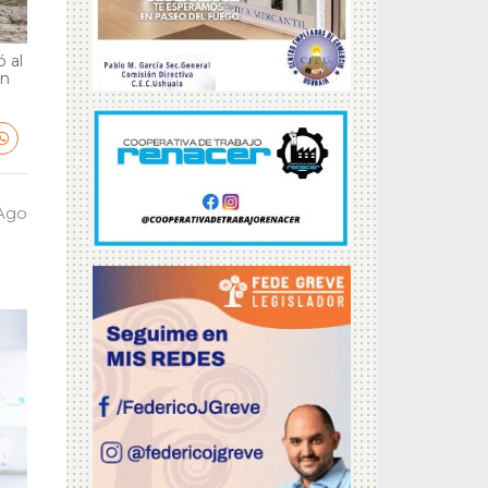
 al
en
 Ago