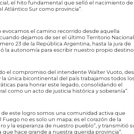
cial, el hito fundamental que selló el nacimiento de
el Atlántico Sur como provincia”.
o evocamos el camino recorrido desde aquella
cuando dejamos de ser el último Territorio Naciona
mero 23 de la República Argentina, hasta la jura de
 la autonomía para escribir nuestro propio destino
ndo el compromiso del intendente Walter Vuoto, de
y la única bicontinental del país trabajamos todos lo
áticas para honrar este legado, consolidando el
ral como un acto de justicia histórica y soberanía”.
s de este logro somos una comunidad activa que
l Fuego no es solo un mapa; es el corazón de la
uro y la esperanza de nuestro pueblo”, y transmitió s
na que hace grande a nuestra querida provincia”.