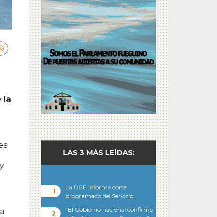
 la
es
LAS 3 MÁS LEÍDAS:
s
y
La DPE informa corte
programado del Servicio…
“El Gobierno nacional confirmó
ca