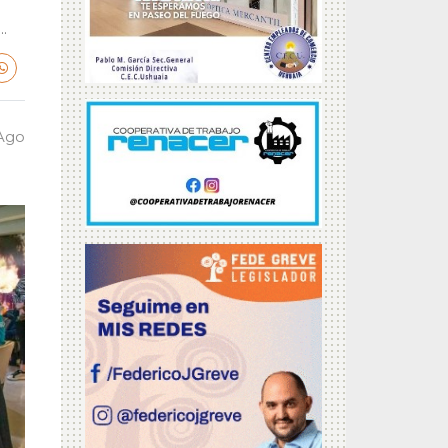
.
 Ago
a