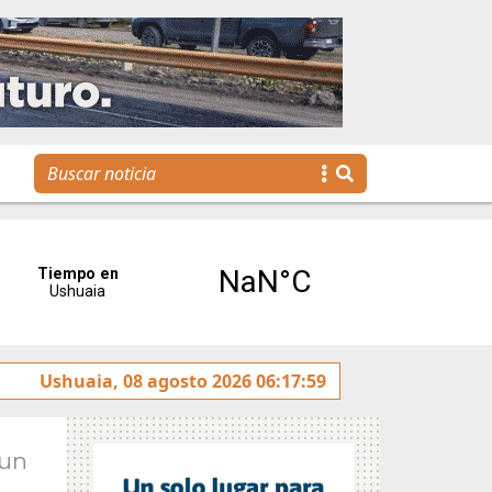
 rotulado sobre la avenida Héroes de Malvinas
Ushuaia, 08 agosto 2026 06:17:59
Gobier
Jun