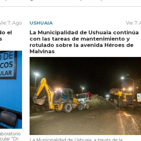
Vie 7. Ago
USHUAIA
Vie 7.
do el
La Municipalidad de Ushuaia continúa
s
con las tareas de mantenimiento y
rotulado sobre la avenida Héroes de
Malvinas
aboratorio
cular "Dr.
La Municipalidad de Ushuaia, a través de la