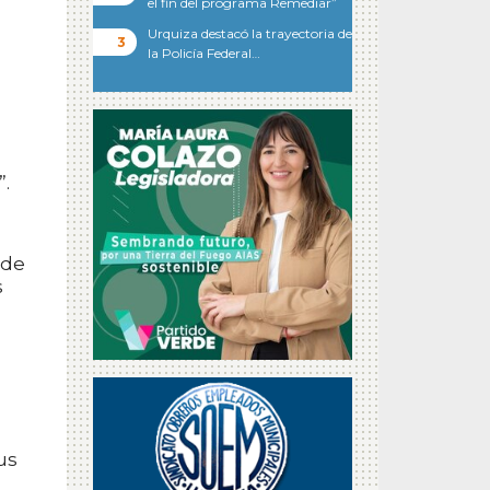
el fin del programa Remediar”
Urquiza destacó la trayectoria de
la Policía Federal…
l
”.
sde
s
us