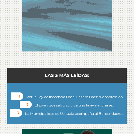
LAS 3 MÁS LEÍDAS:
Por la Ley de Inocencia Fiscal Lázaro Báez fue sobreseído
El joven que salvó su vida tras la avalancha se…
La Municipalidad de Ushuaia acompaña al Banco Macro…