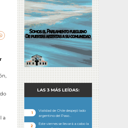
r
ón,
LAS 3 MÁS LEÍDAS:
ido
r
Vialidad de Chile despejó lado
argentino del Paso…
l a
Este viernes se llevará a cabo la