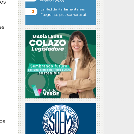
tercera Sesión…
dos
La Red de Parlamentarias
Fueguinas pide sumarse al…
es
e
os