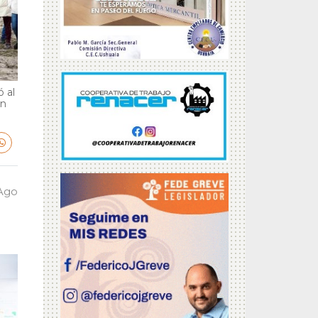
 al
en
 Ago