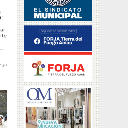
a
d”.
sar
nte
 Ago