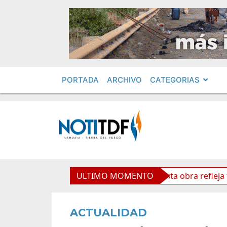
PORTADA
ARCHIVO
CATEGORIAS
o Cardenal Samoré
ULTIMO MOMENTO
Vuoto: “Esta obra refleja futuro y 
ACTUALIDAD