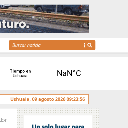
Ushuaia, 09 agosto 2026 09:23:56
La voz de Tolhuin llegó al Congreso de la Nación a t
Abr