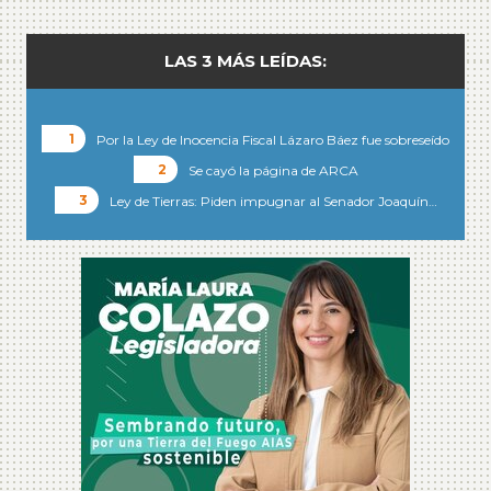
LAS 3 MÁS LEÍDAS:
Por la Ley de Inocencia Fiscal Lázaro Báez fue sobreseído
Se cayó la página de ARCA
Ley de Tierras: Piden impugnar al Senador Joaquín…