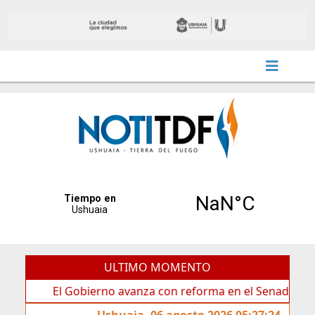
ULTIMO MOMENTO
El Gobierno avanza con reforma en el Senado
Ideas
Ushuaia, 06 agosto 2026 05:27:24