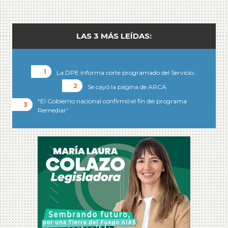
LAS 3 MÁS LEÍDAS:
La DPE informa corte programado del Servicio…
Se cayó la página de ARCA
“El Gobierno nacional confirmó el fin del programa
Remediar”