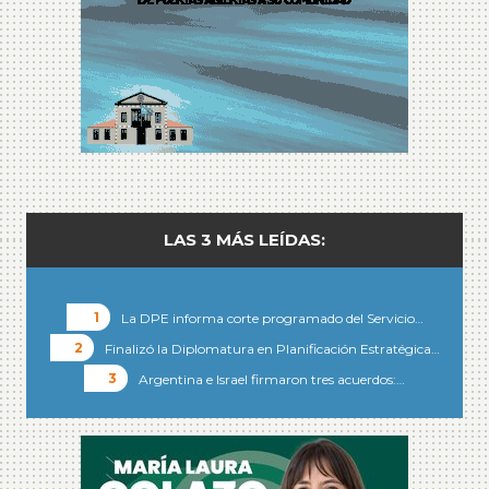
LAS 3 MÁS LEÍDAS:
La DPE informa corte programado del Servicio…
Finalizó la Diplomatura en Planificación Estratégica…
Argentina e Israel firmaron tres acuerdos:…