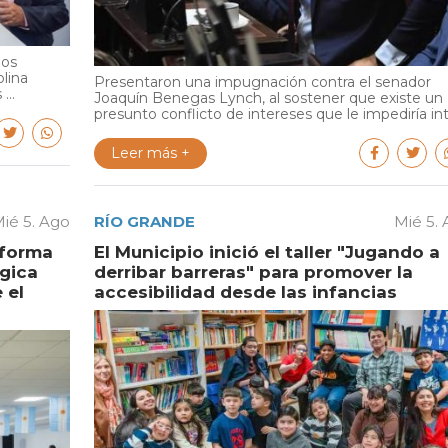
ios
olina
Presentaron una impugnación contra el senador
...
Joaquín Benegas Lynch, al sostener que existe un
presunto conflicto de intereses que le impediría int.
Leer más +
ié 5. Ago
RÍO GRANDE
Mié 5.
aforma
El Municipio inició el taller "Jugando a
égica
derribar barreras" para promover la
 el
accesibilidad desde las infancias