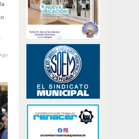
la
so
 Ago