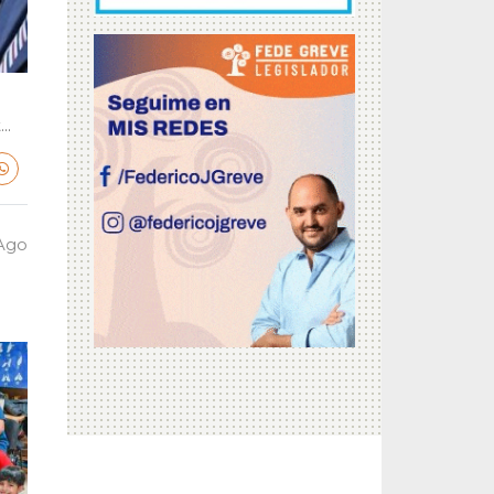
..
 Ago