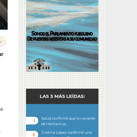
ur
LAS 3 MÁS LEÍDAS:
za
a
Salud confirmó que la variante
de Hantavirus…
Cristina López confirmó una
r