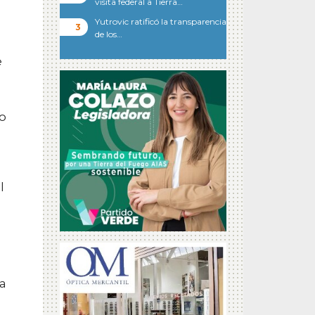
visita federal a Tierra…
Yutrovic ratificó la transparencia
de los…
e
no
l
ca