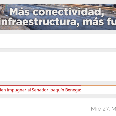
nar al Senador Joaquín Benegas Lynch por “conflicto de inte
Mié 27. 