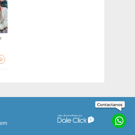
a
com