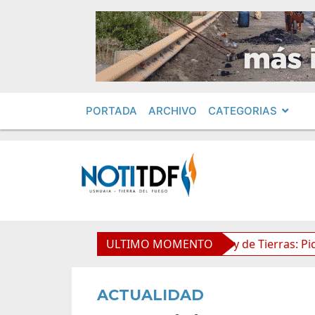
PORTADA
ARCHIVO
CATEGORIAS
mientos en Obras Privadas
ULTIMO MOMENTO
Ley de Tierras: Piden impug
ACTUALIDAD