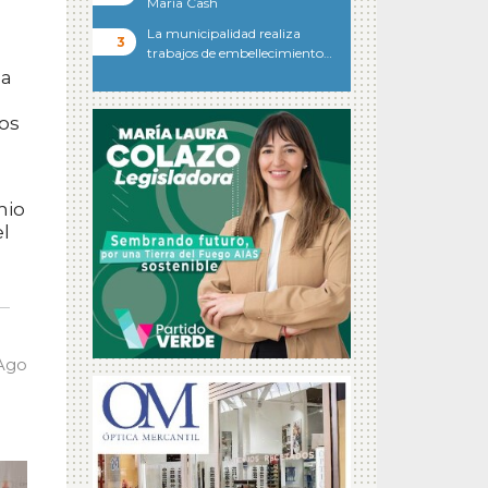
María Cash
La municipalidad realiza
trabajos de embellecimiento…
 a
nos
mio
el
 Ago