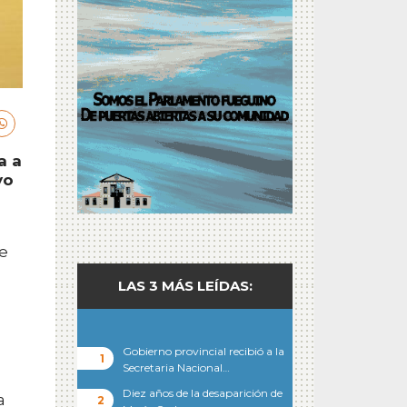
a a
yo
de
LAS 3 MÁS LEÍDAS:
Gobierno provincial recibió a la
Secretaria Nacional…
Diez años de la desaparición de
a