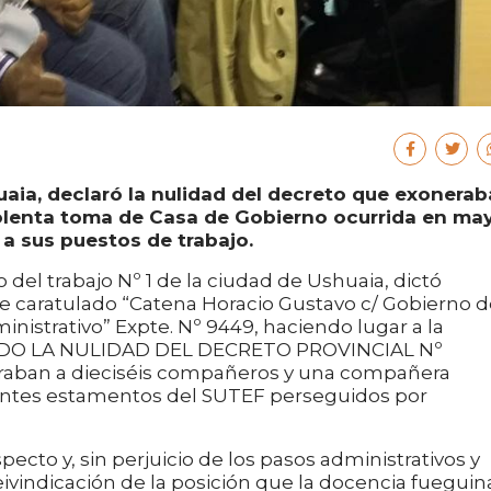
uaia, declaró la nulidad del decreto que exonerab
iolenta toma de Casa de Gobierno ocurrida en ma
a sus puestos de trabajo.
del trabajo Nº 1 de la ciudad de Ushuaia, dictó
te caratulado “Catena Horacio Gustavo c/ Gobierno 
inistrativo” Expte. Nº 9449, haciendo lugar a la
NDO LA NULIDAD DEL DECRETO PROVINCIAL Nº
neraban a dieciséis compañeros y una compañera
entes estamentos del SUTEF perseguidos por
ecto y, sin perjuicio de los pasos administrativos y
reivindicación de la posición que la docencia fueguin