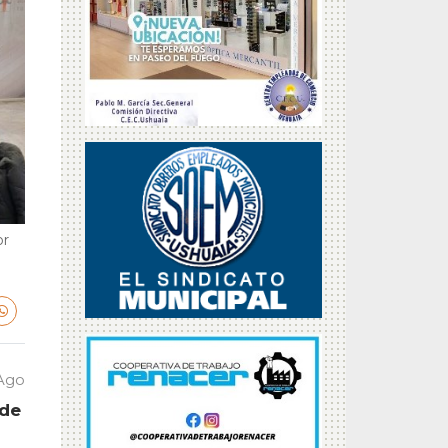
or
 Ago
 de