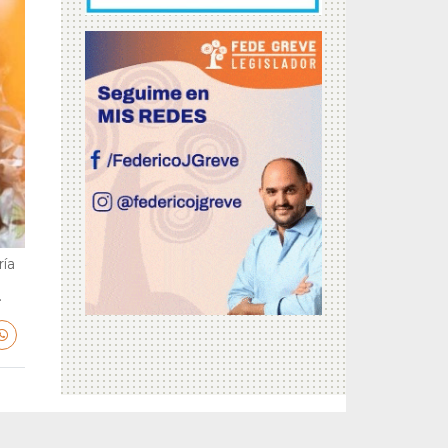
ría
.